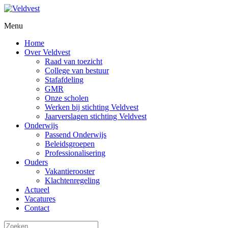
Menu
Home
Over Veldvest
Raad van toezicht
College van bestuur
Stafafdeling
GMR
Onze scholen
Werken bij stichting Veldvest
Jaarverslagen stichting Veldvest
Onderwijs
Passend Onderwijs
Beleidsgroepen
Professionalisering
Ouders
Vakantierooster
Klachtenregeling
Actueel
Vacatures
Contact