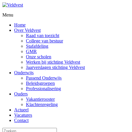
Menu
Home
Over Veldvest
Raad van toezicht
College van bestuur
Stafafdeling
GMR
Onze scholen
Werken bij stichting Veldvest
Jaarverslagen stichting Veldvest
Onderwijs
Passend Onderwijs
Beleidsgroepen
Professionalisering
Ouders
Vakantierooster
Klachtenregeling
Actueel
Vacatures
Contact