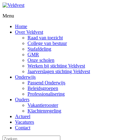
Menu
Home
Over Veldvest
Raad van toezicht
College van bestuur
Stafafdeling
GMR
Onze scholen
Werken bij stichting Veldvest
Jaarverslagen stichting Veldvest
Onderwijs
Passend Onderwijs
Beleidsgroepen
Professionalisering
Ouders
Vakantierooster
Klachtenregeling
Actueel
Vacatures
Contact