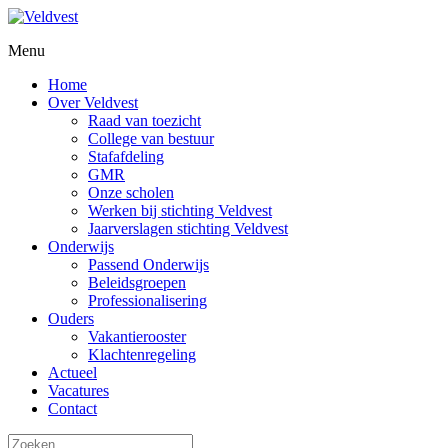
Menu
Home
Over Veldvest
Raad van toezicht
College van bestuur
Stafafdeling
GMR
Onze scholen
Werken bij stichting Veldvest
Jaarverslagen stichting Veldvest
Onderwijs
Passend Onderwijs
Beleidsgroepen
Professionalisering
Ouders
Vakantierooster
Klachtenregeling
Actueel
Vacatures
Contact