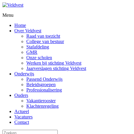
Menu
Home
Over Veldvest
Raad van toezicht
College van bestuur
Stafafdeling
GMR
Onze scholen
Werken bij stichting Veldvest
Jaarverslagen stichting Veldvest
Onderwijs
Passend Onderwijs
Beleidsgroepen
Professionalisering
Ouders
Vakantierooster
Klachtenregeling
Actueel
Vacatures
Contact