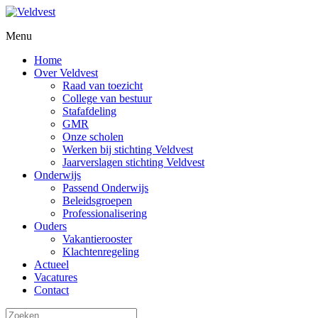
Menu
Home
Over Veldvest
Raad van toezicht
College van bestuur
Stafafdeling
GMR
Onze scholen
Werken bij stichting Veldvest
Jaarverslagen stichting Veldvest
Onderwijs
Passend Onderwijs
Beleidsgroepen
Professionalisering
Ouders
Vakantierooster
Klachtenregeling
Actueel
Vacatures
Contact