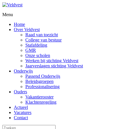
Menu
Home
Over Veldvest
Raad van toezicht
College van bestuur
Stafafdeling
GMR
Onze scholen
Werken bij stichting Veldvest
Jaarverslagen stichting Veldvest
Onderwijs
Passend Onderwijs
Beleidsgroepen
Professionalisering
Ouders
Vakantierooster
Klachtenregeling
Actueel
Vacatures
Contact