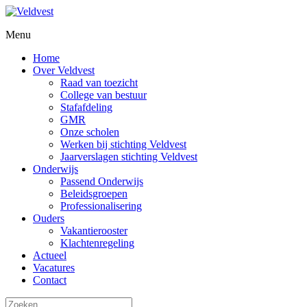
Menu
Home
Over Veldvest
Raad van toezicht
College van bestuur
Stafafdeling
GMR
Onze scholen
Werken bij stichting Veldvest
Jaarverslagen stichting Veldvest
Onderwijs
Passend Onderwijs
Beleidsgroepen
Professionalisering
Ouders
Vakantierooster
Klachtenregeling
Actueel
Vacatures
Contact