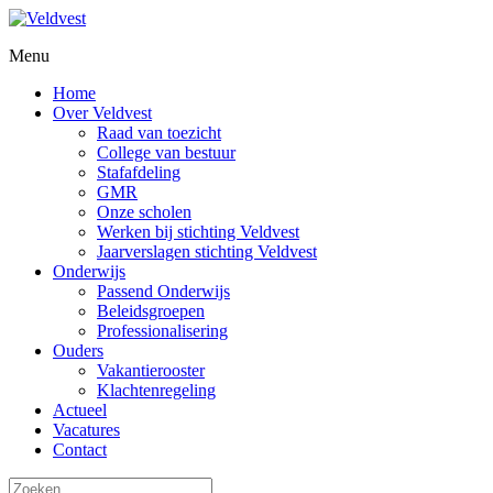
Menu
Home
Over Veldvest
Raad van toezicht
College van bestuur
Stafafdeling
GMR
Onze scholen
Werken bij stichting Veldvest
Jaarverslagen stichting Veldvest
Onderwijs
Passend Onderwijs
Beleidsgroepen
Professionalisering
Ouders
Vakantierooster
Klachtenregeling
Actueel
Vacatures
Contact